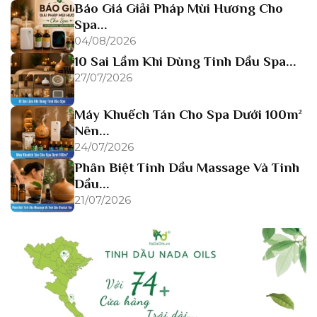
Báo Giá Giải Pháp Mùi Hương Cho
Spa...
04/08/2026
10 Sai Lầm Khi Dùng Tinh Dầu Spa...
27/07/2026
Máy Khuếch Tán Cho Spa Dưới 100m²
Nên...
24/07/2026
Phân Biệt Tinh Dầu Massage Và Tinh
Dầu...
21/07/2026