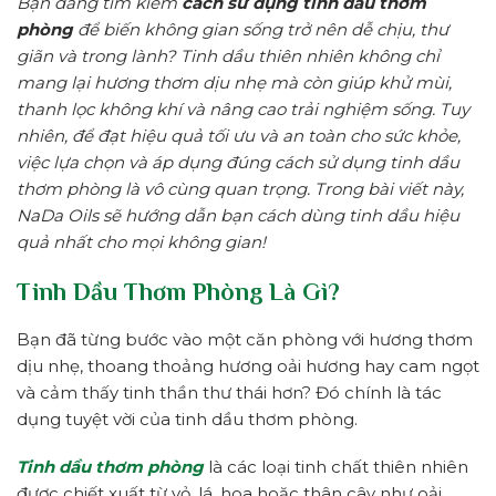
Bạn đang tìm kiếm
cách sử dụng tinh dầu thơm
phòng
để biến không gian sống trở nên dễ chịu, thư
giãn và trong lành? Tinh dầu thiên nhiên không chỉ
mang lại hương thơm dịu nhẹ mà còn giúp khử mùi,
thanh lọc không khí và nâng cao trải nghiệm sống. Tuy
nhiên, để đạt hiệu quả tối ưu và an toàn cho sức khỏe,
việc lựa chọn và áp dụng đúng cách sử dụng tinh dầu
thơm phòng là vô cùng quan trọng. Trong bài viết này,
NaDa Oils sẽ hướng dẫn bạn cách dùng tinh dầu hiệu
quả nhất cho mọi không gian!
Tinh Dầu Thơm Phòng Là Gì?
Bạn đã từng bước vào một căn phòng với hương thơm
dịu nhẹ, thoang thoảng hương oải hương hay cam ngọt
và cảm thấy tinh thần thư thái hơn? Đó chính là tác
dụng tuyệt vời của tinh dầu thơm phòng.
Tinh dầu thơm phòng
là các loại tinh chất thiên nhiên
được chiết xuất từ vỏ, lá, hoa hoặc thân cây như oải