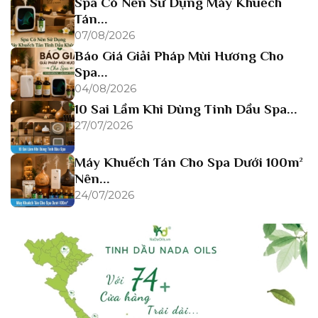
Spa Có Nên Sử Dụng Máy Khuếch
Tán...
07/08/2026
Báo Giá Giải Pháp Mùi Hương Cho
Spa...
04/08/2026
10 Sai Lầm Khi Dùng Tinh Dầu Spa...
27/07/2026
Máy Khuếch Tán Cho Spa Dưới 100m²
Nên...
24/07/2026