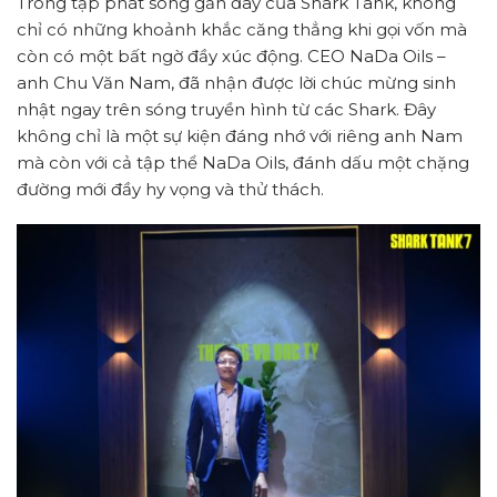
Trong tập phát sóng gần đây của Shark Tank, không
chỉ có những khoảnh khắc căng thẳng khi gọi vốn mà
còn có một bất ngờ đầy xúc động. CEO NaDa Oils –
anh Chu Văn Nam, đã nhận được lời chúc mừng sinh
nhật ngay trên sóng truyền hình từ các Shark. Đây
không chỉ là một sự kiện đáng nhớ với riêng anh Nam
mà còn với cả tập thể NaDa Oils, đánh dấu một chặng
đường mới đầy hy vọng và thử thách.