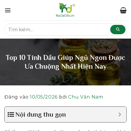
Bỏ
qua
nội
dung
Top 10 Tinh Dầu Giúp Ngủ Ngon Được
Ưa Chuộng Nhất Hiện Nay
Đăng vào
10/05/2026
bởi
Chu Văn Nam
Nội dung thu gọn