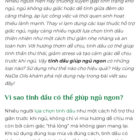
Nhiều người hiện nay thường xuyên gặp tình trạng khó
ngủ, ngủ không sâu giấc hoặc dễ tỉnh giữa đêm do
căng thẳng, áp lực công việc và thói quen sinh hoạt
thiếu lành mạnh. Thay vì lạm dụng các loại thuốc hỗ trợ
giấc ngủ, ngày càng nhiều người lựa chọn tinh dầu
thiên nhiên như một cách thư giãn nhẹ nhàng và an
toàn hơn. Với hương thơm dễ chịu, tinh dầu có thể giúp
tinh thần thư thái, giảm stress và tạo cảm giác dễ chịu
trước khi ngủ. Vậy
tinh dầu giúp ngủ ngon
có những
loại nào? Sử dụng như thế nào cho hiệu quả? Hãy cùng
NaDa Oils khám phá nội dung này trong bài viết sau
đây!
Vì sao tinh dầu có thể giúp ngủ ngon?
Nhiều người
lựa chọn tinh dầu
như một cách hỗ trợ thư
giãn trước khi ngủ, không chỉ vì mùi hương dễ chịu mà
còn bởi cảm giác “thả lỏng” mà không gian mang lại.
Khi sử dụng đúng loại mùi và đúng cách, tinh dầu có