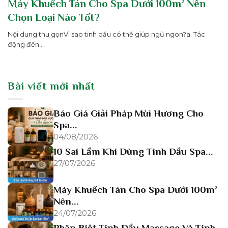
Máy Khuếch Tán Cho Spa Dưới 100m² Nên
Chọn Loại Nào Tốt?
Nội dung thu gọnVì sao tinh dầu có thể giúp ngủ ngon?a. Tác
động đến...
Bài viết mới nhất
Báo Giá Giải Pháp Mùi Hương Cho
Spa...
04/08/2026
10 Sai Lầm Khi Dùng Tinh Dầu Spa...
27/07/2026
Máy Khuếch Tán Cho Spa Dưới 100m²
Nên...
24/07/2026
Phân Biệt Tinh Dầu Massage Và Tinh