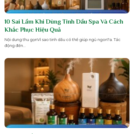
10 Sai Lầm Khi Dùng Tinh Dầu Spa Và Cách
Khắc Phục Hiệu Quả
Nội dung thu gọnVì sao tinh dầu có thể giúp ngủ ngon?a. Tác
động đến...