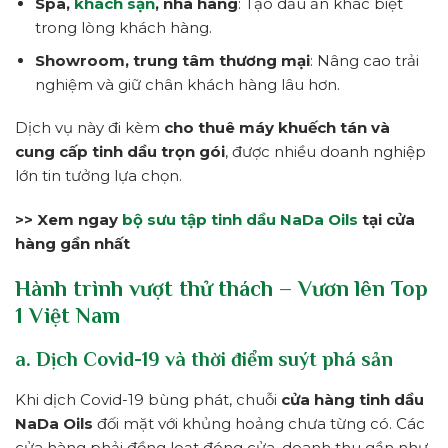
Spa,
khách sạn
, nhà hàng
: Tạo dấu ấn khác biệt
trong lòng khách hàng.
Showroom, trung tâm thương mại
: Nâng cao trải
nghiệm và giữ chân khách hàng lâu hơn.
Dịch vụ này đi kèm
cho thuê máy khuếch tán và
cung cấp tinh dầu trọn gói
, được nhiều doanh nghiệp
lớn tin tưởng lựa chọn.
>> Xem ngay
bộ sưu tập tinh dầu NaDa Oils
tại cửa
hàng gần nhất
Hành trình vượt thử thách – Vươn lên Top
1 Việt Nam
a. Dịch Covid-19 và thời điểm suýt phá sản
Khi dịch Covid-19 bùng phát, chuỗi
cửa hàng tinh dầu
NaDa Oils
đối mặt với khủng hoảng chưa từng có. Các
cửa hàng phải đồng loạt đóng cửa, doanh thu gần như