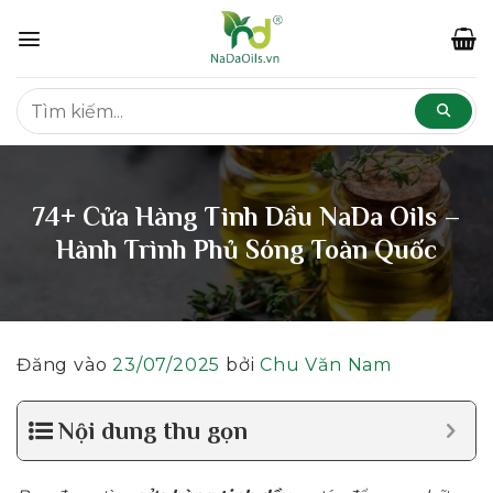
Bỏ
qua
nội
dung
74+ Cửa Hàng Tinh Dầu NaDa Oils –
Hành Trình Phủ Sóng Toàn Quốc
Đăng vào
23/07/2025
bởi
Chu Văn Nam
Nội dung thu gọn