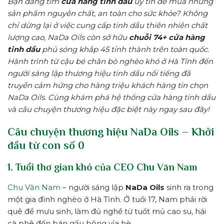
Bạn đang tìm
cửa hàng tinh dầu
uy tín để mua những
sản phẩm nguyên chất, an toàn cho sức khỏe? Không
chỉ dừng lại ở việc cung cấp tinh dầu thiên nhiên chất
lượng cao, NaDa Oils còn sở hữu
chuỗi 74+ cửa hàng
tinh dầu
phủ sóng khắp 45 tỉnh thành trên toàn quốc.
Hành trình từ cậu bé chăn bò nghèo khó ở Hà Tĩnh đến
người sáng lập thương hiệu tinh dầu nổi tiếng đã
truyền cảm hứng cho hàng triệu khách hàng tin chọn
NaDa Oils. Cùng khám phá hệ thống cửa hàng tinh dầu
và câu chuyện thương hiệu đặc biệt này ngay sau đây!
Câu chuyện thương hiệu NaDa Oils – Khởi
đầu từ con số 0
1. Tuổi thơ gian khó của CEO Chu Văn Nam
Chu Văn Nam
– người sáng lập
NaDa Oils
sinh ra trong
một gia đình nghèo ở Hà Tĩnh. Ở tuổi 17, Nam phải rời
quê để mưu sinh, làm đủ nghề từ tuốt mủ cao su, hái
cà phê đến bán gấu bông vỉa hè.