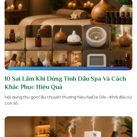
10 Sai Lầm Khi Dùng Tinh Dầu Spa Và Cách
Khắc Phục Hiệu Quả
Nội dung thu gọnCâu chuyện thương hiệu NaDa Oils – Khởi đầu từ
con số...