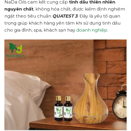
NaDa Oils cam kết cung cấp
tinh dầu thiên nhiên
nguyên chất
, không hóa chất, được kiểm định nghiêm
ngặt theo tiêu chuẩn
QUATEST 3
. Đây là yếu tố quan
trọng giúp khách hàng yên tâm khi sử dụng tinh dầu
cho gia đình, spa, khách sạn hay
doanh nghiệp
.