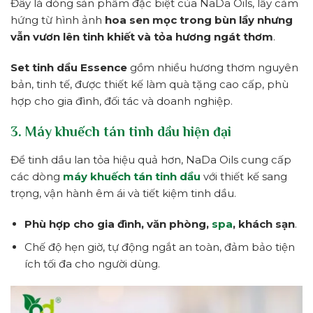
Đây là dòng sản phẩm đặc biệt của NaDa Oils, lấy cảm
hứng từ hình ảnh
hoa sen mọc trong bùn lầy nhưng
vẫn vươn lên tinh khiết và tỏa hương ngát thơm
.
Set tinh dầu Essence
gồm nhiều hương thơm nguyên
bản, tinh tế, được thiết kế làm quà tặng cao cấp, phù
hợp cho gia đình, đối tác và doanh nghiệp.
3. Máy khuếch tán tinh dầu hiện đại
Để tinh dầu lan tỏa hiệu quả hơn, NaDa Oils cung cấp
các dòng
máy khuếch tán tinh dầu
với thiết kế sang
trọng, vận hành êm ái và tiết kiệm tinh dầu.
Phù hợp cho gia đình, văn phòng,
spa
, khách sạn
.
Chế độ hẹn giờ, tự động ngắt an toàn, đảm bảo tiện
ích tối đa cho người dùng.